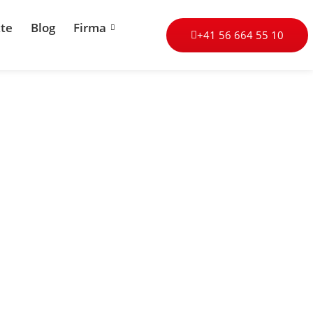
te
Blog
Firma
+41 56 664 55 10
äume