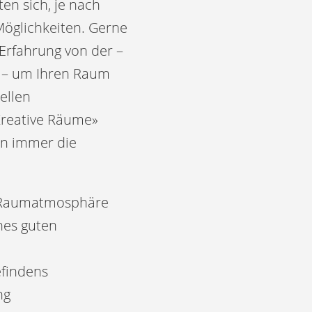
en sich, je nach
Möglichkeiten. Gerne
 Erfahrung von der –
g – um Ihren Raum
ellen
Kreative Räume»
en immer die
d Raumatmosphäre
nes guten
findens
ng