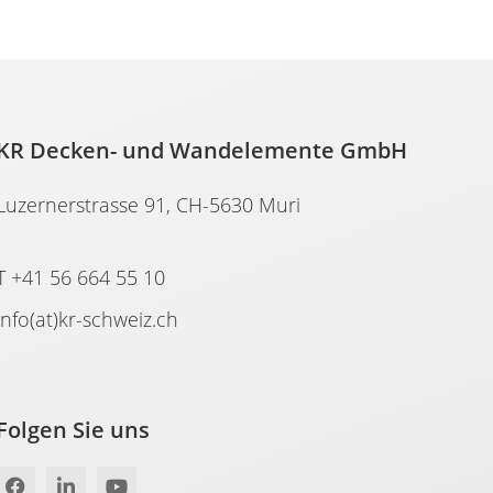
KR Decken- und Wandelemente GmbH
Luzernerstrasse 91, CH-5630 Muri
T +41 56 664 55 10
info(at)kr-schweiz.ch
Folgen Sie uns
F
L
Y