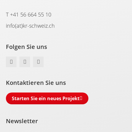
T +41 56 664 55 10
info(at)kr-schweiz.ch
Folgen Sie uns
F
L
Y
a
i
o
c
n
u
e
k
t
b
e
u
Kontaktieren Sie uns
o
d
b
o
i
e
k
n
Starten Sie ein neues Projekt
-
i
n
Newsletter